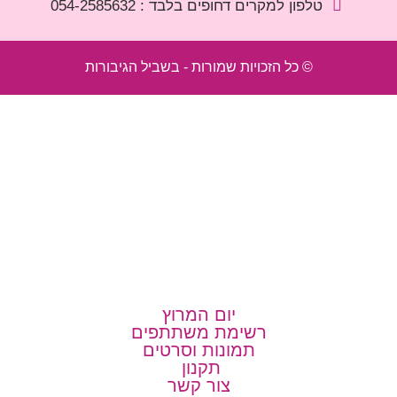
טלפון למקרים דחופים בלבד : 054-2585632
© כל הזכויות שמורות - בשביל הגיבורות
3
2
5
משפחות
ק"מ
ק"מ
ק"מ
מסלול
10 ק"מ
תחרותי
תחרותי
עממי
משפחות
תחרותי
יום המרוץ
רשימת משתתפים
תמונות וסרטים​
תקנון ​
צור קשר​